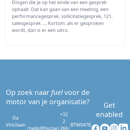
Dingen die je op het einde van een gesprek
ophaalt. Dat kan gaan van een meeting, een
performancegesprek, sollicitatiegesprek, 121,
salesgesprek .... Kortom: als er gesproken
wordt, dan is er een uitro.
Op zoek naar
fuel
voor de
motor van je organisatie?
Get
enabled
+32
Da
2
Vincilaan
BTW0478
Facebook
YouTube
Instag
Li
|
hello@fjul.be
|
266
|