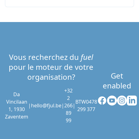
Vous recherchez du
fuel
pour le moteur de votre
Get
organisation?
enabled
+32
Da
2
Facebook
YouTube
Instag
Li
Vincilaan
BTW0478
|
hello@fjul.be
|
266
|
1, 1930
299 377
89
Zaventem
99