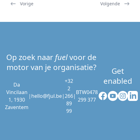
Vorige
Volgende
Op zoek naar
fuel
voor de
motor van je organisatie?
Get
enabled
+32
Da
2
Vincilaan
BTW0478
Facebook
YouTube
Instag
Li
|
hello@fjul.be
|
266
|
1, 1930
299 377
89
Zaventem
99