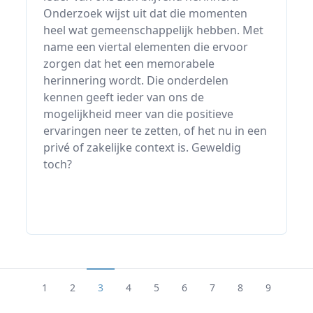
Onderzoek wijst uit dat die momenten
heel wat gemeenschappelijk hebben. Met
name een viertal elementen die ervoor
zorgen dat het een memorabele
herinnering wordt. Die onderdelen
kennen geeft ieder van ons de
mogelijkheid meer van die positieve
ervaringen neer te zetten, of het nu in een
privé of zakelijke context is. Geweldig
toch?
1
2
3
4
5
6
7
8
9